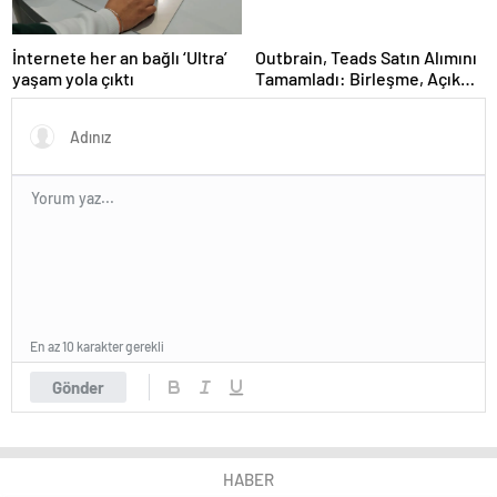
İnternete her an bağlı ‘Ultra’
Outbrain, Teads Satın Alımını
yaşam yola çıktı
Tamamladı: Birleşme, Açık
İnternet için Tüm Kanallarda
Sonuç Odaklı Bir Platform
Oluşturuyor
En az 10 karakter gerekli
Gönder
HABER