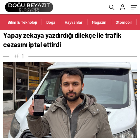
Bilim & Teknoloji
Doğa
Hayvanlar
Magazin
Otomobil
Yapay zekaya yazdırdığı dilekçe ile trafik
cezasını iptal ettirdi
1