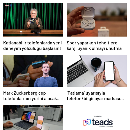
Katlanabilir telefonlarda yeni
Spor yaparken tehditlere
deneyim yolculuğu başlasın!
karşı uyanık olmayı unutma
Mark Zuckerberg cep
‘Patlama’ uyarısıyla
telefonlarının yerini alacak
telefon/bilgisayar markası
cihazı duyurdu: Elinizde
acilen toplatıldı: Elinde olan
değil, cebinizde olacak
iade etsin