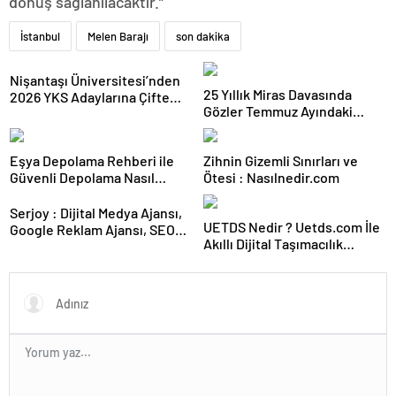
dönüş sağlanılacaktır.”
İstanbul
Melen Barajı
son dakika
Nişantaşı Üniversitesi’nden
25 Yıllık Miras Davasında
2026 YKS Adaylarına Çifte
Gözler Temmuz Ayındaki
Güvence: Sabit Ücret ve
Karar Duruşmasına Çevrildi
Kesintisiz Burs
Eşya Depolama Rehberi ile
Zihnin Gizemli Sınırları ve
Güvenli Depolama Nasıl
Ötesi : Nasılnedir.com
Seçilir
Serjoy : Dijital Medya Ajansı,
UETDS Nedir ? Uetds.com İle
Google Reklam Ajansı, SEO
Akıllı Dijital Taşımacılık
Ajansı ve Web Tasarım Ajansı
Yazılımı