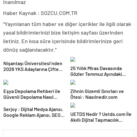
Haber Kaynak : SOZCU.COM.TR
“Yayınlanan tüm haber ve diğer içerikler ile ilgili olarak
yasal bildirimlerinizi bize iletişim sayfası üzerinden
iletiniz. En kısa süre içerisinde bildirimlerinize geri
dönüş sağlanılacaktır.”
Nişantaşı Üniversitesi’nden
25 Yıllık Miras Davasında
2026 YKS Adaylarına Çifte
Gözler Temmuz Ayındaki
Güvence: Sabit Ücret ve
Karar Duruşmasına Çevrildi
Kesintisiz Burs
Eşya Depolama Rehberi ile
Zihnin Gizemli Sınırları ve
Güvenli Depolama Nasıl
Ötesi : Nasılnedir.com
Seçilir
Serjoy : Dijital Medya Ajansı,
UETDS Nedir ? Uetds.com İle
Google Reklam Ajansı, SEO
Akıllı Dijital Taşımacılık
Ajansı ve Web Tasarım Ajansı
Yazılımı