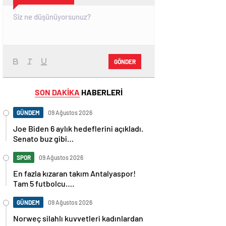
GÖNDER
SON DAKİKA
HABERLERİ
GÜNDEM
09 Ağustos 2026
Joe Biden 6 aylık hedeflerini açıkladı.
Senato buz gibi…
SPOR
09 Ağustos 2026
En fazla kızaran takım Antalyaspor!
Tam 5 futbolcu….
GÜNDEM
09 Ağustos 2026
Norweç silahlı kuvvetleri kadınlardan