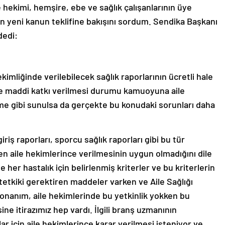
 hekimi, hemşire, ebe ve sağlık çalışanlarının üye
ın yeni kanun teklifine bakışını sordum. Sendika Başkanı
dedi:
ekimliğinde verilebilecek sağlık raporlarının ücretli hale
re maddi katkı verilmesi durumu kamuoyuna aile
me gibi sunulsa da gerçekte bu konudaki sorunları daha
iriş raporları, sporcu sağlık raporları gibi bu tür
en aile hekimlerince verilmesinin uygun olmadığını dile
 her hastalık için belirlenmiş kriterler ve bu kriterlerin
 tetkiki gerektiren maddeler varken ve Aile Sağlığı
onanım, aile hekimlerinde bu yetkinlik yokken bu
 itirazımız hep vardı. İlgili branş uzmanının
 için aile hekimlerince karar verilmesi isteniyor ve