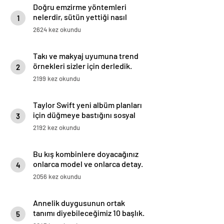
Doğru emzirme yöntemleri
nelerdir, sütün yettiği nasıl
1
anlaşılır?
2624 kez okundu
Takı ve makyaj uyumuna trend
örnekleri sizler için derledik.
2
2199 kez okundu
Taylor Swift yeni albüm planları
için düğmeye bastığını sosyal
3
medyadan duyurdu!
2192 kez okundu
Bu kış kombinlere doyacağınız
onlarca model ve onlarca detay.
4
2056 kez okundu
Annelik duygusunun ortak
tanımı diyebileceğimiz 10 başlık.
5