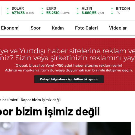
DOLAR
EURO
ALTIN
BITCOIN
47,7436
55,2510
6.660,55
%
0.18%
0.32%
2,59
Ekonomi
Spor
Kadın
Foto Galeri
Videolar
le hekimleri: Rapor bizim işimiz değil
or bizim işimiz değil