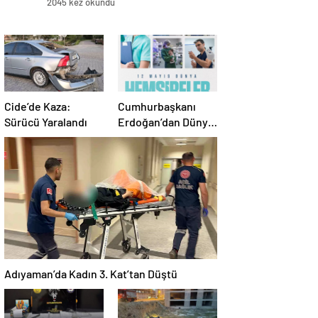
2045 kez okundu
Cide’de Kaza:
Cumhurbaşkanı
Sürücü Yaralandı
Erdoğan’dan Dünya
Hemşireler Günü
Mesajı
Adıyaman’da Kadın 3. Kat’tan Düştü