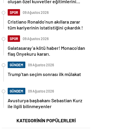
oluşan özel kuvvetler eğitimlerini
başlattı.
SPOR
09 Ağustos 2026
Cristiano Ronaldo’nun akıllara zarar
tüm kariyerinin istatistiğini çıkardık !
SPOR
09 Ağustos 2026
Galatasaray’a kötü haber! Monaco’dan
flaş Onyekuru kararı.
GÜNDEM
09 Ağustos 2026
Trump’tan seçim sonrası ilk mülakat
GÜNDEM
09 Ağustos 2026
Avusturya başbakanı Sebastian Kurz
ile ilgili bilinmeyenler
KATEGORİNİN POPÜLERLERİ