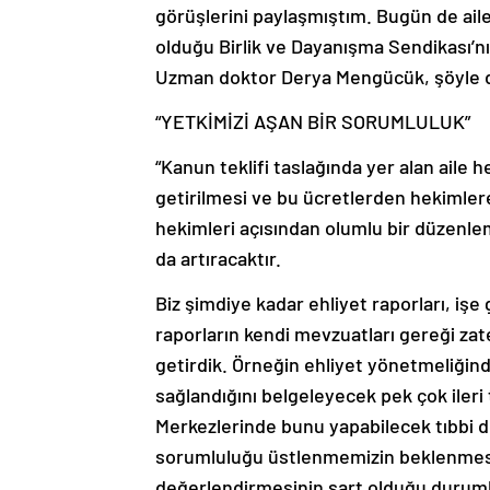
görüşlerini paylaşmıştım. Bugün de aile
olduğu Birlik ve Dayanışma Sendikası’n
Uzman doktor Derya Mengücük, şöyle 
“YETKİMİZİ AŞAN BİR SORUMLULUK”
“Kanun teklifi taslağında yer alan aile h
getirilmesi ve bu ücretlerden hekimle
hekimleri açısından olumlu bir düzenle
da artıracaktır.
Biz şimdiye kadar ehliyet raporları, işe g
raporların kendi mevzuatları gereği zat
getirdik. Örneğin ehliyet yönetmeliğinde
sağlandığını belgeleyecek pek çok ileri
Merkezlerinde bunu yapabilecek tıbbi d
sorumluluğu üstlenmemizin beklenmesine
değerlendirmesinin şart olduğu durumlar