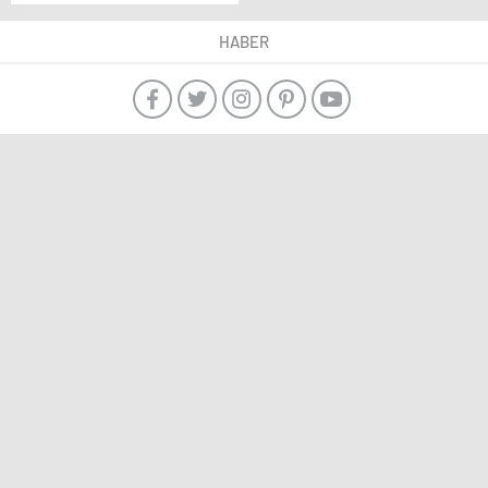
Ahmet Altan, Nazlı
Ilıcak ve Fevzi Yazıcı
HABER
Hapis Cezasına
Çarptırıldı