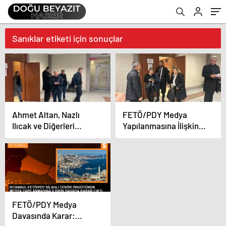
Sanıklar etiketi için sonuçlar
Ahmet Altan, Nazlı
FETÖ/PDY Medya
Ilıcak ve Diğerleri
Yapılanmasına İlişkin
Yeniden Yargılandı
Yeniden Yargılama
Sonucu Karar Verildi
FETÖ/PDY Medya
Davasında Karar: